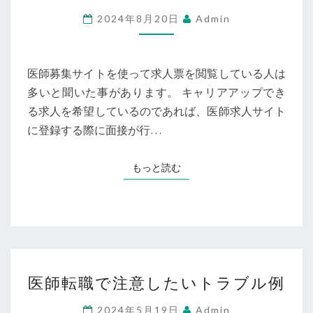
求
2024年8月20日
Admin
人・
転
職
医師募集サイトを使って求人票を閲覧している人は
で
多いと聞いた事があります。 キャリアアップでき
キ
る求人を希望しているのであれば、医師求人サイト
ャ
に登録する際に面接が行…
リ
ア
もっと読む
もっと読む
ア
ッ
プ
医
医師転職で注意したいトラブル例
師
転
2024年5月19日
Admin