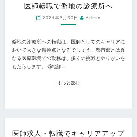
医師転職で僻地の診療所へ
師
転
2024年9月30日
Admin
職
で
僻
僻地の診療所への転職は、医師としてのキャリアに
地
おいて大きな転換点となるでしょう。都市部とは異
の
なる医療環境での勤務は、多くの挑戦とやりがいを
診
もたらします。 僻地診…
療
所
もっと読む
もっと読む
へ
医
医師求人・転職でキャリアアップ
師