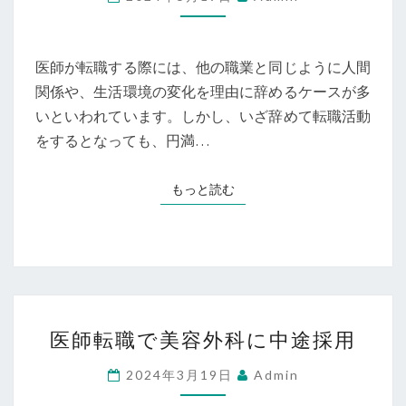
職
で
注
医師が転職する際には、他の職業と同じように人間
意
関係や、生活環境の変化を理由に辞めるケースが多
し
いといわれています。しかし、いざ辞めて転職活動
た
をするとなっても、円満…
い
ト
もっと読む
もっと読む
ラ
ブ
ル
例
医
医師転職で美容外科に中途採用
師
転
2024年3月19日
Admin
職