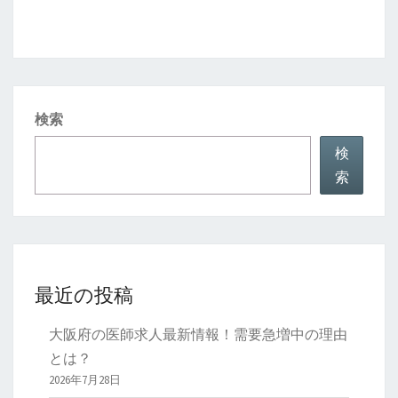
ナ
自
ビ
分
ゲ
に
ー
合
シ
う？
検索
ョ
ン
検
索
最近の投稿
大阪府の医師求人最新情報！需要急増中の理由
とは？
2026年7月28日