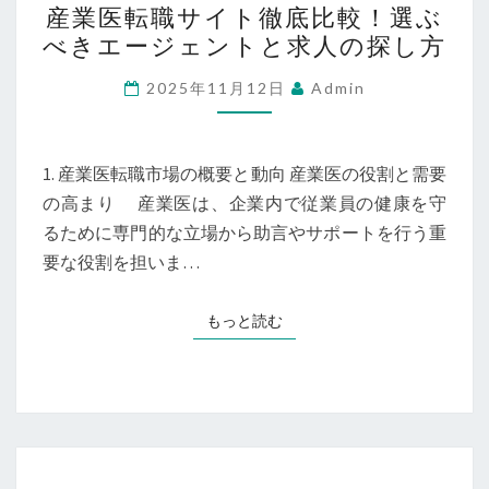
都
産業医転職サイト徹底比較！選ぶ
業
圏
べきエージェントと求人の探し方
医
の
転
2025年11月12日
Admin
魅
職
力
サ
的
イ
1. 産業医転職市場の概要と動向 産業医の役割と需要
な
ト
の高まり 産業医は、企業内で従業員の健康を守
求
徹
るために専門的な立場から助言やサポートを行う重
人
底
要な役割を担いま…
特
比
集！
較！
もっと読む
もっと読む
選
ぶ
べ
き
エ
美