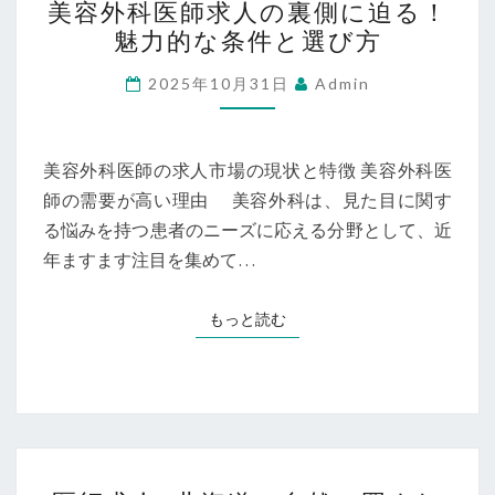
ー
美容外科医師求人の裏側に迫る！
容
ジ
魅力的な条件と選び方
外
ェ
科
2025年10月31日
Admin
ン
医
ト
師
と
求
美容外科医師の求人市場の現状と特徴 美容外科医
求
人
師の需要が高い理由 美容外科は、見た目に関す
人
の
る悩みを持つ患者のニーズに応える分野として、近
の
裏
年ますます注目を集めて…
探
側
し
に
もっと読む
もっと読む
方
迫
る！
魅
力
的
医