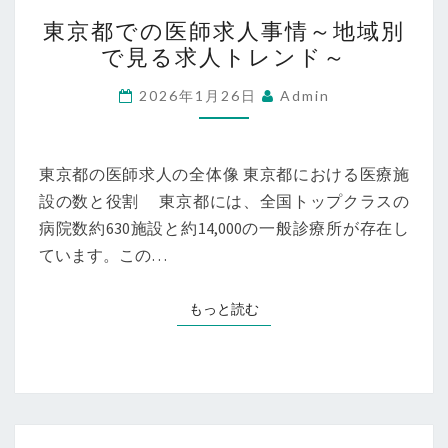
東
ツ
東京都での医師求人事情～地域別
京
で見る求人トレンド～
ー
都
ル
で
2026年1月26日
Admin
と
の
お
医
す
師
東京都の医師求人の全体像 東京都における医療施
す
求
設の数と役割 東京都には、全国トップクラスの
め
人
病院数約630施設と約14,000の一般診療所が存在し
求
事
ています。この…
人
情
情
～
もっと読む
もっと読む
報
地
域
別
で
見