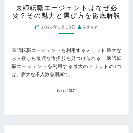
医
る
医師転職エージェントはなぜ必
師
求
要？その魅力と選び方を徹底解説
転
人
職
2026年1月13日
Admin
ト
エ
レ
ー
ン
ジ
医師転職エージェントを利用するメリット 膨大な
ド
ェ
求人数から最適な選択肢を見つけられる 医師転
～
ン
職エージェントを利用する最大のメリットの1つ
ト
は、膨大な求人数を網羅で…
は
な
もっと読む
もっと読む
ぜ
必
要？
そ
の
医