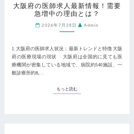
大阪府の医師求人最新情報！需要
阪
急増中の理由とは？
府
の
2026年7月28日
Admin
医
師
求
1. 大阪府の医師求人状況：最新トレンドと特徴 大阪
人
府の医療現場の現状 大阪府は全国的に見ても医
最
療機関が密集している地域で、病院約540施設、一
新
般診療所約8,…
情
報！
もっと読む
もっと読む
需
要
急
増
中
医