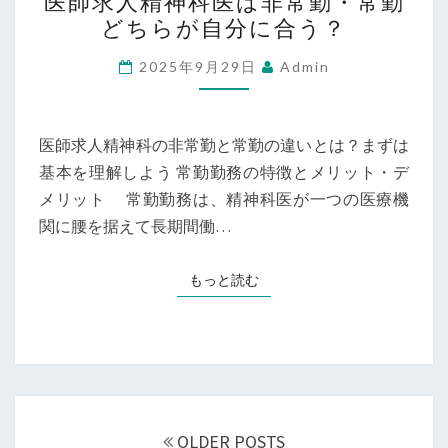
医師求人精神科医は非常勤・常勤
師
働
どちらが自分に合う？
求
き
人
2025年9月29日
Admin
方
精
を
神
見
科
医師求人精神科の非常勤と常勤の違いとは？まずは
つ
医
基本を理解しよう 常勤勤務の特徴とメリット・デ
け
は
メリット 常勤勤務は、精神科医が一つの医療機
よ
非
関に腰を据えて長期間働…
う！
常
勤・
もっと読む
もっと読む
常
勤
ど
ち
投
ら
稿
が
OLDER POSTS