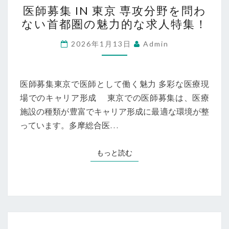
魅
医師募集 IN 東京 専攻分野を問わ
師
力
ない首都圏の魅力的な求人特集！
募
と
集
2026年1月13日
Admin
選
IN
び
東
方
京
医師募集東京で医師として働く魅力 多彩な医療現
を
専
場でのキャリア形成 東京での医師募集は、医療
徹
攻
施設の種類が豊富でキャリア形成に最適な環境が整
底
分
っています。多摩総合医…
解
野
説
を
もっと読む
もっと読む
問
わ
な
い
首
産