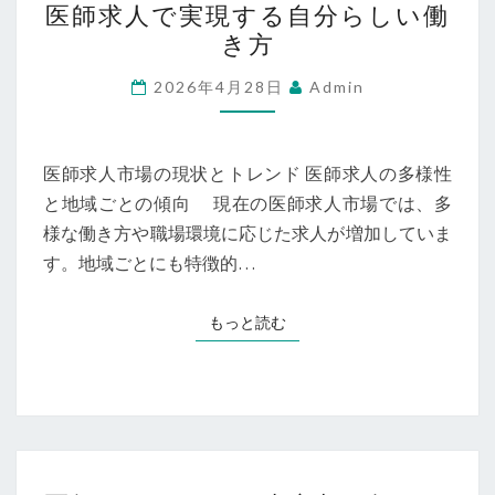
の
医師求人で実現する自分らしい働
師
理
き方
求
由
人
2026年4月28日
Admin
と
で
は？
実
現
医師求人市場の現状とトレンド 医師求人の多様性
す
と地域ごとの傾向 現在の医師求人市場では、多
る
様な働き方や職場環境に応じた求人が増加していま
自
す。地域ごとにも特徴的…
分
ら
もっと読む
もっと読む
し
い
働
き
方
医