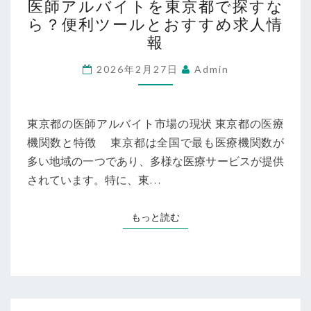
医師アルバイトを東京都で探すな
師
ら？便利ツールとおすすめ求人情
ア
報
ル
バ
2026年2月27日
Admin
イ
ト
を
東京都の医師アルバイト市場の現状 東京都の医療
東
機関数と特徴 東京都は全国で最も医療機関数が
京
多い地域の一つであり、多様な医療サービスが提供
都
されています。特に、東…
で
探
もっと読む
もっと読む
す
な
ら？
便
利