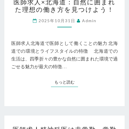
な
医師求人×北海道：自然に囲まれ
師
条
た理想の働き方を見つけよう！
求
件
人
2025年10月31日
Admin
と
×
選
北
び
海
医師求人北海道で医師として働くことの魅力 北海
方
道：
道での環境とライフスタイルの特徴 北海道での
自
生活は、四季折々の豊かな自然に囲まれた環境で過
然
ごせる魅力が最大の特徴…
に
囲
もっと読む
もっと読む
ま
れ
た
理
想
医
の