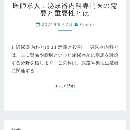
医師求人：泌尿器内科専門医の需
師
要と重要性とは
求
人：
2024年8月2日
Admin
泌
尿
器
1. 泌尿器内科とは 1.1 定義と役割 泌尿器内科と
内
は、主に腎臓や膀胱といった泌尿器系の疾患を診療
科
する分野を指します。この科は、尿路や男性生殖器
専
に関連する…
門
医
もっと読む
もっと読む
の
需
要
と
重