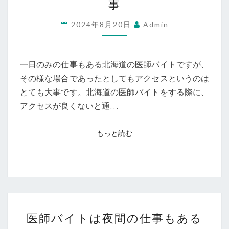
事
バ
イ
2024年8月20日
Admin
ト
北
海
一日のみの仕事もある北海道の医師バイトですが、
道
その様な場合であったとしてもアクセスというのは
は
とても大事です。北海道の医師バイトをする際に、
ア
アクセスが良くないと通…
ク
セ
もっと読む
もっと読む
ス
が
大
事
医
医師バイトは夜間の仕事もある
師