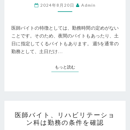
バ
2024年8月20日
Admin
イ
ト
は
医師バイトの特徴としては、勤務時間の定めがない
夜
ことです。そのため、夜間のバイトもあったり、土
間
日に指定してくるバイトもあります。 週5を通常の
の
勤務として、土日だけ…
仕
事
もっと読む
もっと読む
も
あ
る
医
医師バイト、リハビリテーショ
師
ン科は勤務の条件を確認
バ