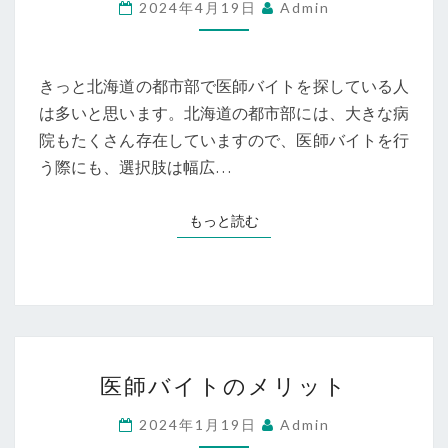
イ
2024年4月19日
Admin
件
ト
を
を
確
北
きっと北海道の都市部で医師バイトを探している人
認
海
は多いと思います。北海道の都市部には、大きな病
道
院もたくさん存在していますので、医師バイトを行
の
う際にも、選択肢は幅広…
都
市
もっと読む
もっと読む
部
で
探
す
医
医師バイトのメリット
師
バ
2024年1月19日
Admin
イ