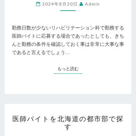
イ
2024年8月20日
Admin
ト、
リ
ハ
勤務日数が少ないリハビリテーション科で勤務する
ビ
医師バイトに応募する場合であったとしても、きち
リ
んと勤務の条件を確認しておく事は非常に大事な事
テ
であると言えるでしょう…
ー
シ
もっと読む
もっと読む
ョ
ン
科
は
勤
医
務
医師バイトを北海道の都市部で探
師
の
す
バ
条