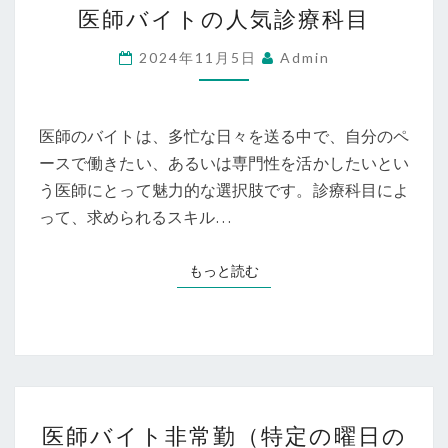
医師バイトの人気診療科目
師
バ
2024年11月5日
Admin
イ
ト
の
医師のバイトは、多忙な日々を送る中で、自分のペ
人
ースで働きたい、あるいは専門性を活かしたいとい
気
う医師にとって魅力的な選択肢です。診療科目によ
診
って、求められるスキル…
療
科
もっと読む
もっと読む
目
医
医師バイト非常勤（特定の曜日の
師