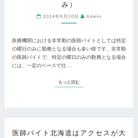
み）
バ
イ
2024年8月20日
Admin
ト
非
常
医療機関における非常勤の医師バイトとしては特定
勤
の曜日のみに勤務となる場合も多い様です。非常勤
（特
の医師バイトで、特定の曜日のみの勤務となる場合
定
には、一定のペースで仕…
の
曜
もっと読む
もっと読む
日
の
み）
医
医師バイト北海道はアクセスが大
師