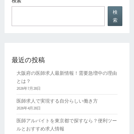
検索
ー
ジ
検
ェ
索
ン
ト
と
求
最近の投稿
人
の
大阪府の医師求人最新情報！需要急増中の理由
探
とは？
し
2026年7月28日
方
医師求人で実現する自分らしい働き方
2026年4月28日
医師アルバイトを東京都で探すなら？便利ツー
ルとおすすめ求人情報