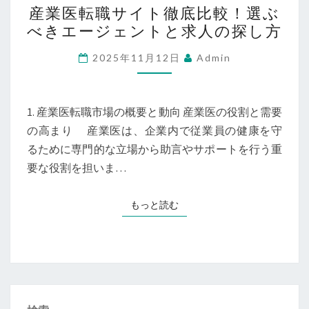
産業医転職サイト徹底比較！選ぶ
業
べきエージェントと求人の探し方
医
転
2025年11月12日
Admin
職
サ
イ
1. 産業医転職市場の概要と動向 産業医の役割と需要
ト
の高まり 産業医は、企業内で従業員の健康を守
徹
るために専門的な立場から助言やサポートを行う重
底
要な役割を担いま…
比
較！
もっと読む
もっと読む
選
ぶ
べ
き
エ