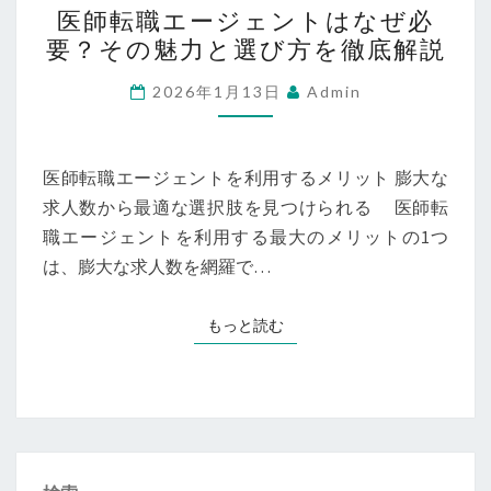
医師転職エージェントはなぜ必
師
要？その魅力と選び方を徹底解説
転
職
2026年1月13日
Admin
エ
ー
ジ
医師転職エージェントを利用するメリット 膨大な
ェ
求人数から最適な選択肢を見つけられる 医師転
ン
職エージェントを利用する最大のメリットの1つ
ト
は、膨大な求人数を網羅で…
は
な
もっと読む
もっと読む
ぜ
必
要？
そ
の