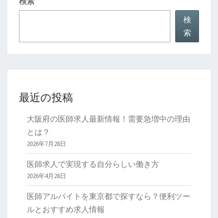
検索
魅
力
検
と
索
選
び
方
を
最近の投稿
徹
底
大阪府の医師求人最新情報！需要急増中の理由
解
とは？
説
2026年7月28日
医師求人で実現する自分らしい働き方
2026年4月28日
医師アルバイトを東京都で探すなら？便利ツー
ルとおすすめ求人情報