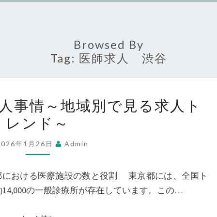
Browsed By
Tag:
医師求人 渋谷
東
人事情～地域別で見る求人ト
京
レンド～
都
で
2026年1月26日
Admin
の
医
都における医療施設の数と役割 東京都には、全国ト
師
14,000の一般診療所が存在しています。この…
求
人